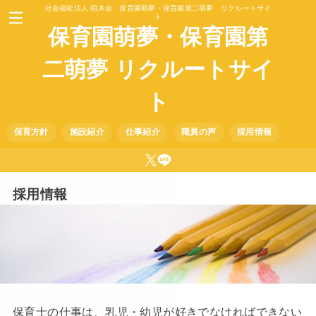
社会福祉法人 萌木会 保育園萌夢・保育園第二萌夢 リクルートサイ
ト
保育園萌夢・保育園第
二萌夢 リクルートサイ
ト
保育方針
施設紹介
仕事紹介
職員の声
採用情報
採用情報
保育士の仕事は、乳児・幼児が好きでなければできない