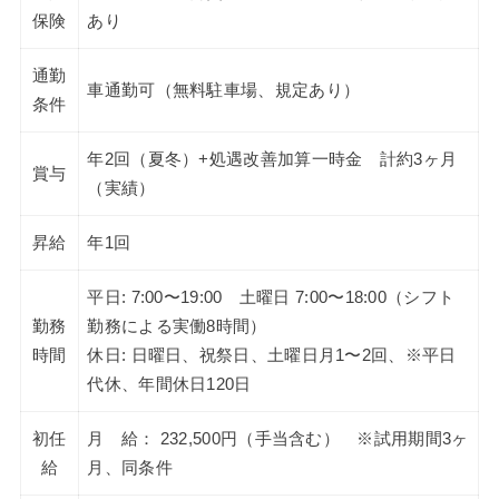
保険
あり
通勤
車通勤可（無料駐車場、規定あり）
条件
年2回（夏冬）+処遇改善加算一時金 計約3ヶ月
賞与
（実績）
昇給
年1回
平日: 7:00〜19:00 土曜日 7:00〜18:00（シフト
勤務
勤務による実働8時間）
時間
休日: 日曜日、祝祭日、土曜日月1〜2回、※平日
代休、年間休日120日
初任
月 給： 232,500円（手当含む） ※試用期間3ヶ
給
月、同条件